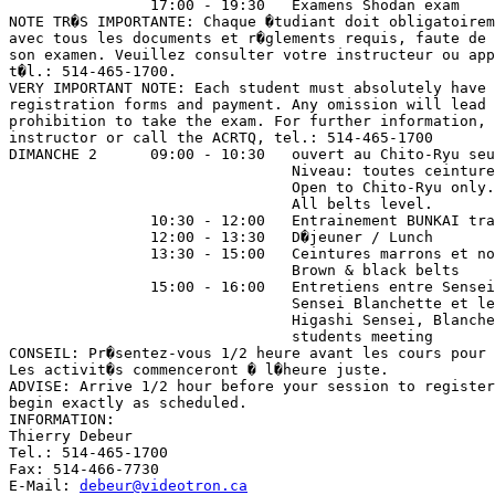
		17:00 - 19:30	Examens Shodan exam

NOTE TR�S IMPORTANTE: Chaque �tudiant doit obligatoirem
avec tous les documents et r�glements requis, faute de 
son examen. Veuillez consulter votre instructeur ou app
t�l.: 514-465-1700. 

VERY IMPORTANT NOTE: Each student must absolutely have 
registration forms and payment. Any omission will lead 
prohibition to take the exam. For further information, 
instructor or call the ACRTQ, tel.: 514-465-1700

DIMANCHE 2	09:00 - 10:30	ouvert au Chito-Ryu seulement.

				Niveau: toutes ceintures

				Open to Chito-Ryu only.

				All belts level.

		10:30 - 12:00	Entrainement BUNKAI training

		12:00 - 13:30	D�jeuner / Lunch

		13:30 - 15:00	Ceintures marrons et noires /

				Brown & black belts

		15:00 - 16:00	Entretiens entre Sensei Higashi,

				Sensei Blanchette et les �tudiants.

				Higashi Sensei, Blanchette Sensei and

				students meeting

CONSEIL: Pr�sentez-vous 1/2 heure avant les cours pour 
Les activit�s commenceront � l�heure juste.

ADVISE: Arrive 1/2 hour before your session to register
begin exactly as scheduled.

INFORMATION:

Thierry Debeur

Tel.: 514-465-1700

Fax: 514-466-7730

E-Mail: 
debeur@videotron.ca