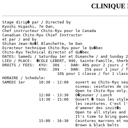
CLINIQUE 
Stage dirig� par / Directed by

Kyoshi Higashi, 7e Dan,

Chef instructeur Chito-Ryu pour le Canada

Canadian Chito-Ryu Chief Instructor

et par / and by

Shihan Jean-No�l Blanchette, 5e Dan

Directeur technique Chito-Ryu pour le Qu�bec

Chito-Ryu Technical director of Qu�bec

DATES: Samedi / Saturday 1er et Dimanche / and Sunday 2
LIEU / PLACE:  �COLE LEBERT, 940, Sainte-Famille, Sherb
DROITS / FEES:  KYU:  30$  -  DAN: 40$ pour 2 jours / f
		KYU:  20$  -  DAN:  25$ pour 1 jour / for 1 day

			10$ pour 1 classe / for 1 class

HORAIRE / Schedule:

SAMEDI 1er	10:30 - 12:00	ouvert au Chito-Ryu seulement,

				niveau: ceintures de couleurs

				Open to Chito-Ryu only. Coloured belts

		12:00 - 13:30	D�jeuner / Lunch

		13:30 - 15:00	Ouvert � tous les styles et � toutes

				les ceintures. C'est l'occasion

				d'amener des invit�s

				Open to all styles and all belts.

				It's time to bring guests .

		15:00 - 16:30	Ceintures marrons et noires /

				Brown & black belts
